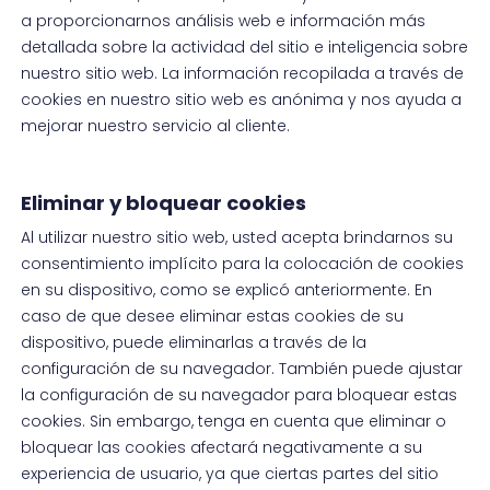
a proporcionarnos análisis web e información más
detallada sobre la actividad del sitio e inteligencia sobre
nuestro sitio web. La información recopilada a través de
cookies en nuestro sitio web es anónima y nos ayuda a
mejorar nuestro servicio al cliente.
Eliminar y bloquear cookies
Al utilizar nuestro sitio web, usted acepta brindarnos su
consentimiento implícito para la colocación de cookies
en su dispositivo, como se explicó anteriormente. En
caso de que desee eliminar estas cookies de su
dispositivo, puede eliminarlas a través de la
configuración de su navegador. También puede ajustar
la configuración de su navegador para bloquear estas
cookies. Sin embargo, tenga en cuenta que eliminar o
bloquear las cookies afectará negativamente a su
experiencia de usuario, ya que ciertas partes del sitio