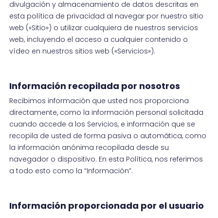
CreedRoomz
blanca
divulgación y almacenamiento de datos descritas en
¿Qué es RNG en iGaming?
esta política de privacidad al navegar por nuestro sitio
Túnez
Solución de apuestas deportivas llave en mano
TRAGAMONEDAS
web («Sitio») o utilizar cualquiera de nuestros servicios
Guía de casinos con crupier en vivo
Software de intercambio de apuestas
web, incluyendo el acceso a cualquier contenido o
AMÉRICA LATINA
Pragmatic Play
Agregador de juegos de casino
vídeo en nuestros sitios web («Servicios»).
Resumen para Latinoamérica
NetEnt
GESTIÓN DE CASINOS
Guía de casinos con sorteos
Lanzamiento en Latinoamérica
PG Soft
Sistema de bonos de casino
Información recopilada por nosotros
Populares Juegos de Casino
Mexico
Red Tiger
Recibimos información que usted nos proporciona
Software PAM
directamente, como la información personal solicitada
LICENCIAS
Reglamentos de México
Playson
Gestión de riesgos de juegos de azar
cuando accede a los Servicios, e información que se
Licencia de iGaming de Curazao
Argentina
recopila de usted de forma pasiva o automática, como
Evoplay
la información anónima recopilada desde su
Licencia de Juego de Malta (MGA)
Brazil
Juegos de mascotas
navegador o dispositivo. En esta Política, nos referimos
Malta vs Curazao — Comparación
a todo esto como la “Información”.
EUROPA
PROVEEDORES DE JUEGOS DE CRASH
Principales jurisdicciones de juegos en línea
Descripción general de Europa
Spribe — Aviador
Información proporcionada por el usuario
Licencia de la Isla de Man
Reino Unido