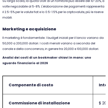
Su larga scala, la quota GGR di un fornitore può essere del 10-20%, a
volte negoziabile al 5-8%. L'elaborazione dei pagamenti rappresenta
il 2.5-5% per le valute fiat e lo 0.5-1.5% per le criptovalute, più le riserve
mobili.
Marketing e acquisizione
Il marketing è fondamentale. I budget iniziali per il lancio variano da
50,000 a 200,000 dollari. I costi mensili variano a seconda del
canale e della concorrenza, in genere tra 20,000 e 100,000 dollari.
Analisi dei costi di un bookmaker chiavi in ​​mano: uno
sguardo finanziario al 2026
Componente di costo
Inte
Commissione di installazione
$ 20