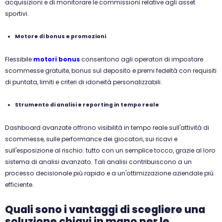
acquisizioni e di monitorare le commissioni relative agli asset
sportivi.
Motore di bonus e promozioni
Flessibile
motori bonus
consentono agli operatori di impostare
scommesse gratuite, bonus sul deposito e premi fedeltà con requisiti
di puntata, limiti e criteri di idoneità personalizzabili.
Strumento di analisi e reporting in tempo reale
Dashboard avanzate offrono visibilità in tempo reale sull'attività di
scommesse, sulle performance dei giocatori, sui ricavi e
sull'esposizione al rischio: tutto con un semplice tocco, grazie al loro
sistema di analisi avanzato. Tali analisi contribuiscono a un
processo decisionale più rapido e a un'ottimizzazione aziendale più
efficiente.
Quali sono i vantaggi di scegliere una
soluzione chiavi in ​​mano per le