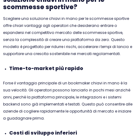
scommesse sportive?
Scegliere una soluzione chiavi in ​​mano per le scommesse sportive
offre chiari vantaggi agli operatori che desiderano entrare o
espandersi nel competitivo mercato delle scommesse sportive,
senza la complessità di creare una piattaforma da zero. Questo
modello è progettato per ridurre i rischi, accelerare i tempi di lancio e
supportare una crescita sostenibile nei mercati regolamentati.
Time-to-market più rapido
Forse il vantaggio principale di un bookmaker chiavi in ​​mano è la
sua velocità. Gli operatori possono lanciarlo in pochi mesi anziché
anni, perché la piattaforma principale, le integrazioni e i sistemi
backend sono già implementati e testati. Questo può consentire alle
aziende di cogliere rapidamente le opportunità di mercato e iniziare
a guadagnare prima.
Costi di sviluppo inferiori