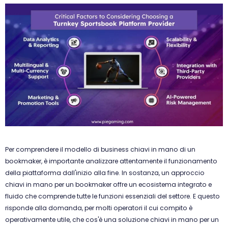
Per comprendere il modello di business chiavi in ​​mano di un
bookmaker, è importante analizzare attentamente il funzionamento
della piattaforma dall'inizio alla fine. In sostanza, un approccio
chiavi in ​​mano per un bookmaker offre un ecosistema integrato e
fluido che comprende tutte le funzioni essenziali del settore. E questo
risponde alla domanda, per molti operatori il cui compito è
operativamente utile, che cos'è una soluzione chiavi in ​​mano per un