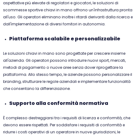
aspettative più elevate di regolatori e giocatori, le soluzioni di
scommesse sportive chiavi in ​​mano offrono un'infrastruttura pronta
all'uso. Gli operatori eliminano inoltre i ritardi derivanti dalla ricerca e
dall'implementazione di diversi fornitori in autonomia.
Piattaforma scalabile e personalizzabile
Le soluzioni chiavi in ​​mano sono progettate per crescere insieme
all'azienda. Gli operatori possono introdurre nuovi sport, mercati,
metodi di pagamento o nuove aree senza dover riprogettare la
piattaforma. Allo stesso tempo, le aziende possono personalizzare il
branding, strutturare le regole aziendali e implementare funzionalità
che consentano la differenziazione.
Supporto alla conformità normativa
È complesso destreggiarsi tra i requisiti di licenza e conformità, che
devono essere rispettati. Per soddisfare i requisiti di conformità e
ridurre i costi operativi di un operatore in nuove giurisdizioni, le