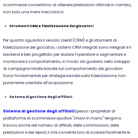
scommesse consentono di ottenere prestazioni ottimali in cambio,
non solo una mera meccanica.
Strumenti CRM e fidelizzazione dei giocatori
Per quanto riguarda il servizio clienti (CRM) e gli strumenti di
fidelizzazione dei giocatori, i sistemi CRM integrati sono integrati e il
backend è ben progettato per aiutare l'operatore a segmentare e
monitorare il comportamento, in modo da guidarlo nello sviluppo
di campagne mirate basate sul comportamento dei giocatori.
Sono fondamentali per strategie basate sulla fidelizzazione, non
puramente orientate all'acquisizione.
Sistema di gestione degli affiliati
Sistema di gestione degli affiliati
Spesso i proprietari di
piattaforme di scommesse sportive "chiavi in ​​mano" tengono
traccia anche del numero di affiliati, delle commissioni, delle
prestazioni e dei report, il che consente loro di scalare facilmente le