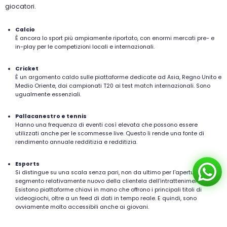
giocatori.
Calcio
È ancora lo sport più ampiamente riportato, con enormi mercati pre- e
in-play per le competizioni locali e internazionali.
Cricket
È un argomento caldo sulle piattaforme dedicate ad Asia, Regno Unito e
Medio Oriente, dai campionati T20 ai test match internazionali. Sono
ugualmente essenziali.
Pallacanestro e tennis
Hanno una frequenza di eventi così elevata che possono essere
utilizzati anche per le scommesse live. Questo li rende una fonte di
rendimento annuale redditizia e redditizia.
Esports
Si distingue su una scala senza pari, non da ultimo per l'apertura di un
segmento relativamente nuovo della clientela dell'intrattenimento.
Esistono piattaforme chiavi in ​​mano che offrono i principali titoli di
videogiochi, oltre a un feed di dati in tempo reale. E quindi, sono
ovviamente molto accessibili anche ai giovani.