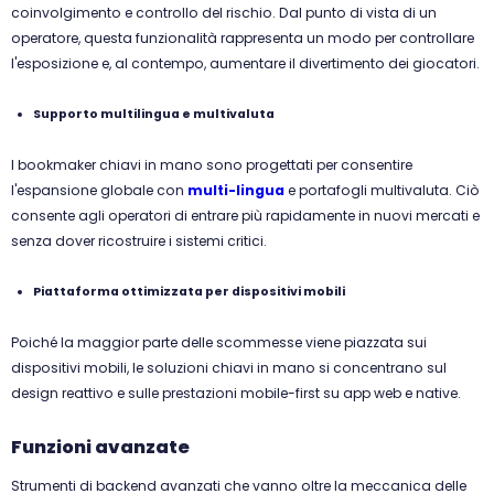
coinvolgimento e controllo del rischio. Dal punto di vista di un
operatore, questa funzionalità rappresenta un modo per controllare
l'esposizione e, al contempo, aumentare il divertimento dei giocatori.
Supporto multilingua e multivaluta
I bookmaker chiavi in ​​mano sono progettati per consentire
l'espansione globale con
multi-lingua
e portafogli multivaluta. Ciò
consente agli operatori di entrare più rapidamente in nuovi mercati e
senza dover ricostruire i sistemi critici.
Piattaforma ottimizzata per dispositivi mobili
Poiché la maggior parte delle scommesse viene piazzata sui
dispositivi mobili, le soluzioni chiavi in ​​mano si concentrano sul
design reattivo e sulle prestazioni mobile-first su app web e native.
Funzioni avanzate
Strumenti di backend avanzati che vanno oltre la meccanica delle