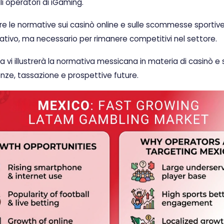
i operatori di iGaming.
 del gioco d'azzardo in Messico
la regolamentazione del gioco d'azzardo online in Messico
 le normative sui casinò online e sulle scommesse sportive
ella regolamentazione del gioco d'azzardo in Messico
ne
ativo, ma necessario per rimanere competitivi nel settore.
 vi illustrerà la normativa messicana in materia di casinò
cenze, tassazione e prospettive future.