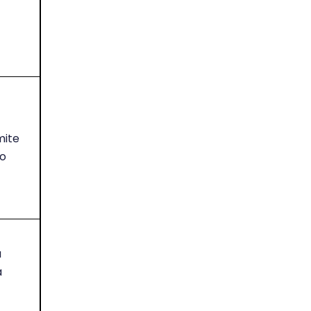
mite
vo
a
à