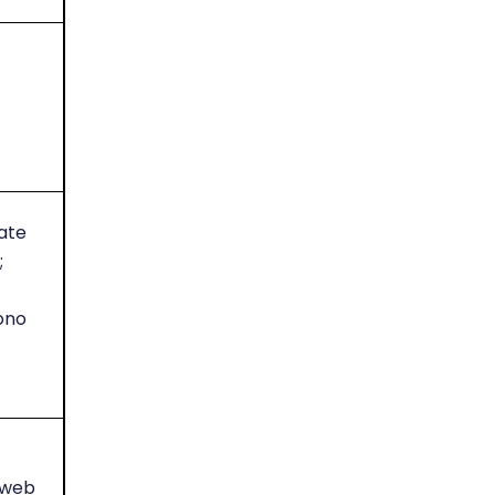
ate
;
ono
 web