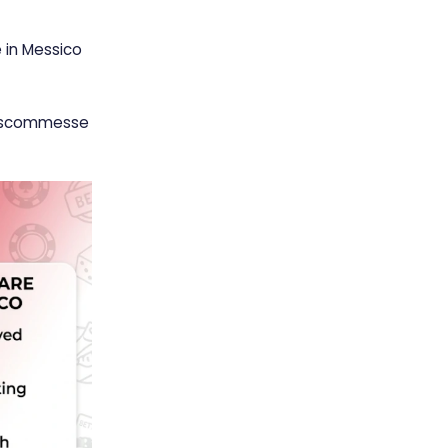
 in Messico
 e scommesse