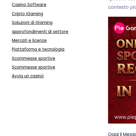
Casino Software
contesto più
Cripto iGaming
Soluzioni di iGaming
approfondimenti di settore
Mercati e licenze
Piattaforma e tecnologia
Scommesse sportive
Scommesse sportive
Avvia un casinò
Oggi il Mess