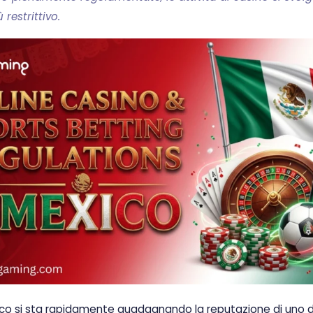
 restrittivo.
ico si sta rapidamente guadagnando la reputazione di uno d