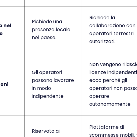
Richiede la
Richiede una
o nel
collaborazione con
presenza locale
to
operatori terrestri
nel paese.
autorizzati.
Non vengono rilasci
Gli operatori
licenze indipendenti
possono lavorare
ecco perché gli
ioni
in modo
operatori non poss
indipendente.
operare
autonomamente.
Piattaforme di
Riservato ai
scommesse mobili,