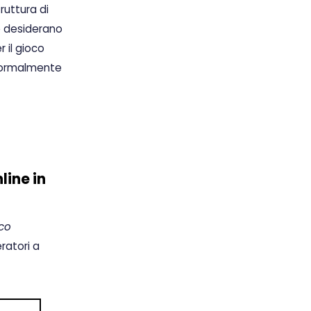
ruttura di
he desiderano
 il gioco
 formalmente
line in
oco
eratori a