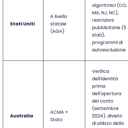
algoritmici (CO,
MA, NJ, NC),
A livello
restrizioni
Stati Uniti
statale
pubblicitarie (5
(AGA)
stati),
programmi di
autoesclusione
Verifica
dell'identità
prima
dell'apertura
del conto
(settembre
ACMA +
Australia
2024), divieto
Stato
di utilizzo della