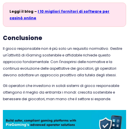
Leggi il blog –
I 10 migliori fornitori di software per
casinò online
Conclusione
Il gioco responsabile non è più solo un requisito normativo. Gestire
un'attività di iGaming sostenibile e affidabile richiede questo
approccio fondamentale. Con l'inasprirsi delle normative e la
continua evoluzione delle aspettative dei giocatori, gli operatori
devono adottare un approccio proattivo alla tutela degli stessi.
Gli operatori che investono in solidi sistemi di gioco responsabile
ottengono il meglio da entrambi i mondi: crescita sostenibile e
benessere dei giocatori, man mano che il settore si espande.