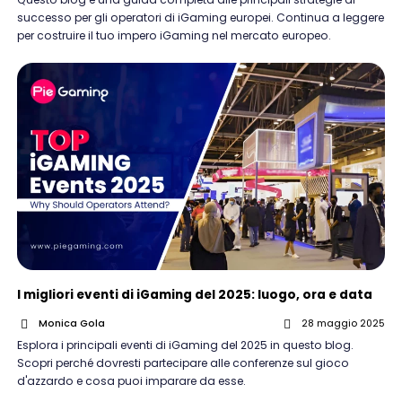
successo per gli operatori di iGaming europei. Continua a leggere
per costruire il tuo impero iGaming nel mercato europeo.
I migliori eventi di iGaming del 2025: luogo, ora e data
Monica Gola
28 maggio 2025
Esplora i principali eventi di iGaming del 2025 in questo blog.
Scopri perché dovresti partecipare alle conferenze sul gioco
d'azzardo e cosa puoi imparare da esse.