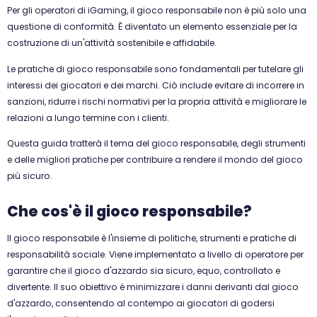
Certificazione di terze parti Chase
Per gli operatori di iGaming, il gioco responsabile non è più solo una
Segui le linee guida per il marketing responsabile
questione di conformità. È diventato un elemento essenziale per la
Documenta tutto e resta al passo con i cambiamenti normativi.
Conclusione
costruzione di un'attività sostenibile e affidabile.
Le pratiche di gioco responsabile sono fondamentali per tutelare gli
interessi dei giocatori e dei marchi. Ciò include evitare di incorrere in
sanzioni, ridurre i rischi normativi per la propria attività e migliorare le
relazioni a lungo termine con i clienti.
Questa guida tratterà il tema del gioco responsabile, degli strumenti
e delle migliori pratiche per contribuire a rendere il mondo del gioco
più sicuro.
Che cos'è il gioco responsabile?
Il gioco responsabile è l'insieme di politiche, strumenti e pratiche di
responsabilità sociale. Viene implementato a livello di operatore per
garantire che il gioco d'azzardo sia sicuro, equo, controllato e
divertente. Il suo obiettivo è minimizzare i danni derivanti dal gioco
d'azzardo, consentendo al contempo ai giocatori di godersi