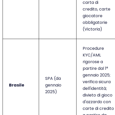
carta di
credito, carte
giocatore
obbligatorie
(Victoria)
Procedure
KYC/AML
rigorose a
partire dal 1°
gennaio 2025;
SPA (da
verifica sicura
Brasile
gennaio
dell'identità;
2025)
divieto di gioco
d'azzardo con
carte di credito