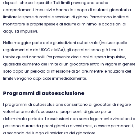
depositi che per le perdite. Tali limiti prevengono anche
comportamenti impulsivi e hanno lo scopo di aiutare i giocatori a
limitare le spese durante le sessioni di gioco. Permettono inoltre di
monitorare le proprie spese e di ridurre al minimo le occasioni di
acquisti impulsivi.
Nella maggior parte delle giurisdizioni autorizzate (incluse quelle
regolamentate da UKGC e MGA), gli operatori sono già tenuti a
fornire questi controlli. Per prevenire decisioni di spesa impulsive,
qualsiasi aumento del limite di un giocatore entra in vigore in genere
solo dopo un periodo di riflessione di 24 ore, mentre le riduzioni del
limite vengono applicate immediatamente.
Programmi di autoesclusione
I programmi di autoesclusione consentono ai giocatori di negare
volontariamente l'accesso ai propri conti di gioco per un
determinato periodo. Le esclusioni non sono legalmente vincolanti e
possono durare da pochi giorni a diversi mesi, o essere permanenti,
a seconda del luogo di residenza del giocatore.