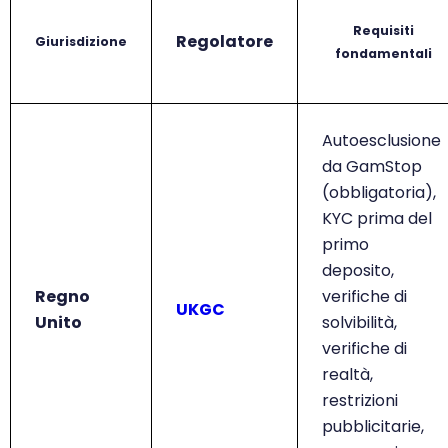
Requisiti
Regolatore
Giurisdizione
fondamentali
Autoesclusione
da GamStop
(obbligatoria),
KYC prima del
primo
deposito,
Regno
verifiche di
UKGC
Unito
solvibilità,
verifiche di
realtà,
restrizioni
pubblicitarie,