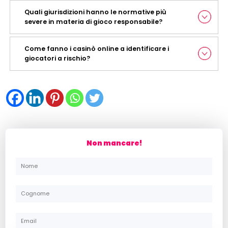
Quali giurisdizioni hanno le normative più
severe in materia di gioco responsabile?
Come fanno i casinò online a identificare i
giocatori a rischio?
Non mancare!