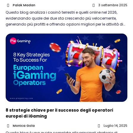
Palak Madan
3 settembre 2025
Questo blog analizza i casinò terrestri e quelli online nel 2026,
evidenziando quale dei due sta crescendo più velocemente,
generando più profitti e offrendo opzioni migliori per le attività di
casinò.
8 strategie chiave per il successo degli operatori
europei di iGaming
Monica Gola
Luglio 14, 2025
Questo blog è una guida completa alle principali strategie di