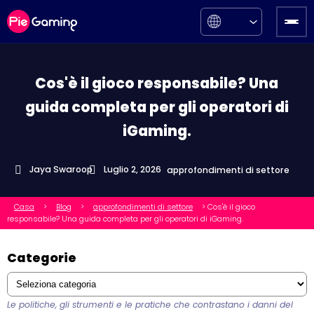
Cos'è il gioco responsabile? Una
CASINO SOFTWARE
guida completa per gli operatori di
iGaming.
Software per casinò White Label
CASINÒ DAL VIVO
Software per casinò chiavi in ​​mano
Jaya Swaroop
Luglio 2, 2026
approfondimenti di settore
Evolution
Soluzioni per casinò crypto
AFRICA
Ezugi
Casa
>
Blog
>
approfondimenti di settore
>
Cos'è il gioco
Casinò Telegram
responsabile? Una guida completa per gli operatori di iGaming.
Sud Africa
Vivo Gaming
Affiliazione del casinò
GUIDE DEL CASINÒ
Categorie
Start Casino — Sudafrica
BetGames
SOFTWARE PER SCOMMESSE SPORTIVE
Categorie
Che cos'è un software per casinò online?
Kenia
One Touch
Soluzioni per scommesse sportive White Label
Le politiche, gli strumenti e le pratiche che contrastano i danni del
Cos'è l'RTP nei casinò?
Algeria