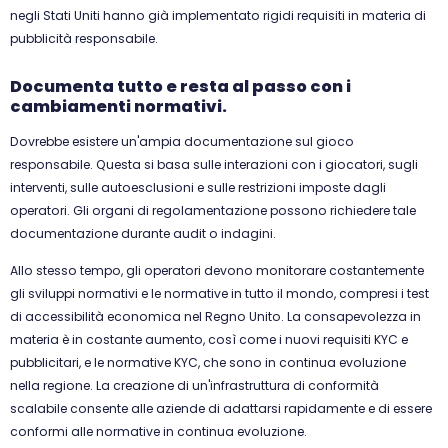
negli Stati Uniti hanno già implementato rigidi requisiti in materia di
pubblicità responsabile.
Documenta tutto e resta al passo con i
cambiamenti normativi.
Dovrebbe esistere un'ampia documentazione sul gioco
responsabile. Questa si basa sulle interazioni con i giocatori, sugli
interventi, sulle autoesclusioni e sulle restrizioni imposte dagli
operatori. Gli organi di regolamentazione possono richiedere tale
documentazione durante audit o indagini.
Allo stesso tempo, gli operatori devono monitorare costantemente
gli sviluppi normativi e le normative in tutto il mondo, compresi i test
di accessibilità economica nel Regno Unito. La consapevolezza in
materia è in costante aumento, così come i nuovi requisiti KYC e
pubblicitari, e le normative KYC, che sono in continua evoluzione
nella regione. La creazione di un'infrastruttura di conformità
scalabile consente alle aziende di adattarsi rapidamente e di essere
conformi alle normative in continua evoluzione.