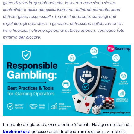
CreedRoomz
gioco d'azzardo, garantendo che le scommesse siano sicure,
Soluzione per scommesse sportive chiavi in ​​mano
Cos'è l'RNG nell'iGaming?
La Tunisia
controllate e destinate esclusivamente all'intrattenimento, sono
SLOT MACHINE
definite gioco responsabile. Le parti interessate, come gli enti
Software per lo scambio di scommesse
Guida ai casinò con croupier dal vivo
regolatori, gli operatori e i giocatori, definiscono collettivamente i
AMERICA LATINA
Pragmatic Play
limiti finanziari, offrono opzioni di autoesclusione e verificano l'età
Aggregatore di giochi da casinò
GESTIONE DEL CASINÒ
Panoramica sull'America Latina
minima per giocare.
NetEnt
Guida ai casinò con lotterie
Sistema di bonus del casinò
Lancio in America Latina
PG morbido
Giochi di Casinò popolari
Software PAM
Messico
Tigre rossa
Gestione del rischio di gioco
LICENZE
Regolamenti messicani
Playson
Licenza di gioco online di Curaçao
Argentina
Evoplay
Licenza di gioco maltese (MGA)
Brasile
Mascotte Gaming
Malta contro Curaçao: un confronto
EUROPA
FORNITORI DI GIOCHI CRASH
Principali giurisdizioni per il gioco online
Panoramica dell'Europa
Spribe — Aviatore
Il mercato del gioco d'azzardo online è fiorente. Navigare nei casinò,
Licenza dell'Isola di Man
bookmakers
L'accesso ai siti di lotterie tramite dispositivi mobili e
Regno Unito