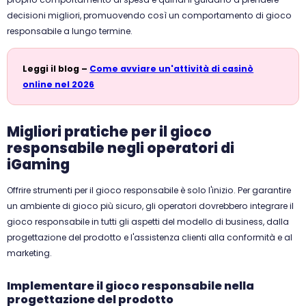
decisioni migliori, promuovendo così un comportamento di gioco
responsabile a lungo termine.
Leggi il blog –
Come avviare un'attività di casinò
online nel 2026
Migliori pratiche per il gioco
responsabile negli operatori di
iGaming
Offrire strumenti per il gioco responsabile è solo l'inizio. Per garantire
un ambiente di gioco più sicuro, gli operatori dovrebbero integrare il
gioco responsabile in tutti gli aspetti del modello di business, dalla
progettazione del prodotto e l'assistenza clienti alla conformità e al
marketing.
Implementare il gioco responsabile nella
progettazione del prodotto