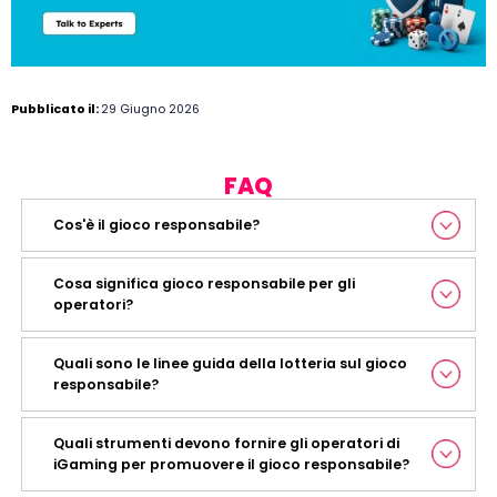
Pubblicato il:
29 Giugno 2026
FAQ
Cos'è il gioco responsabile?
Cosa significa gioco responsabile per gli
operatori?
Quali sono le linee guida della lotteria sul gioco
responsabile?
Quali strumenti devono fornire gli operatori di
iGaming per promuovere il gioco responsabile?