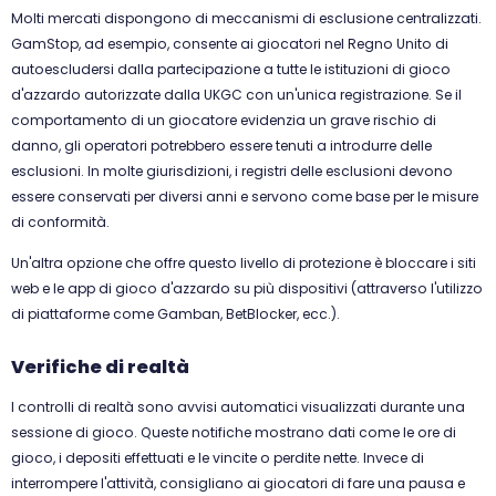
Molti mercati dispongono di meccanismi di esclusione centralizzati.
GamStop, ad esempio, consente ai giocatori nel Regno Unito di
autoescludersi dalla partecipazione a tutte le istituzioni di gioco
d'azzardo autorizzate dalla UKGC con un'unica registrazione. Se il
comportamento di un giocatore evidenzia un grave rischio di
danno, gli operatori potrebbero essere tenuti a introdurre delle
esclusioni. In molte giurisdizioni, i registri delle esclusioni devono
essere conservati per diversi anni e servono come base per le misure
di conformità.
Un'altra opzione che offre questo livello di protezione è bloccare i siti
web e le app di gioco d'azzardo su più dispositivi (attraverso l'utilizzo
di piattaforme come Gamban, BetBlocker, ecc.).
Verifiche di realtà
I controlli di realtà sono avvisi automatici visualizzati durante una
sessione di gioco. Queste notifiche mostrano dati come le ore di
gioco, i depositi effettuati e le vincite o perdite nette. Invece di
interrompere l'attività, consigliano ai giocatori di fare una pausa e