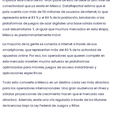
impulsar este crecimiento. Gran parte de esto se debe al alto nivel de
conectividad que ya existe en México. DataReportal estima que el
país cuenta con más de 110 millones de usuarios de internet, lo que
representa entre el 83 % y el 84 % de la población, brindando a las
plataformas de juegos de azar digitales una base sólida sobre la
cual desarrollarse. Y, al igual que muchos mercados en esta etapa,
México es predominantemente móvil.
La mayoría de la gente se conecta a internet a través de sus
smartphones, que representan más del 60 % de la actividad de
apuestas online. Por eso, los operadores que quieren competir en
este mercado invierten mucho esfuerzo en plataformas
optimizadas para móviles, juegos de acceso instantáneo y
aplicaciones específicas.
Todo esto convierte a México en un destino cada vez más atractivo
para los operadores internacionales. Una gran audiencia en línea y
sólidas proyecciones de crecimiento hacen que el mercado sea
atractivo. Además, existe una vía regulada a través de los titulares
de licencias bajo la Ley Federal de Juegos y Rifas.