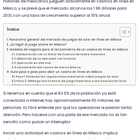
aviadora
millones de mexicanos jueguen activamente en casinos en línea en
Licencia Kahnawake
México, y se prevé que el mercado alcance los 1.96 dólares para
Malta
Ver todos los más de 100 proveedores
2031, con una tasa de crecimiento superior al 15% anual.
Licencia de Anjouan
España
Índice
GUÍAS DE LANZAMIENTO
Italia
Panorama general del mercado de juegos de azar en línea en México
Cómo iniciar un casino en línea
¿Es legal el juego online en México?
Turquía
Modelos de negocio para el lanzamiento de un casino en línea en México
Colaboración con un titular de licencia terrestre mexicano
Cómo iniciar una casa de apuestas deportivas
Canada
Obtención de un operador con licencia
Operación en alta mar
Costo de desarrollo de software para casinos
Lanzamiento del casino de marca blanca
Armenia
Guía paso a paso para abrir un casino en línea en México
Paso 1: Entienda las regulaciones mexicanas sobre juegos de azar.
Cómo comprar software de casino
Paso 2: Obtenga una licencia de juego mexicana o una asociación local.
ASIA-PACÍFICO
Paso 3: Registre su negocio de casino
Paso 4: Elija su modelo de software de casino
Guía para proveedores de software de juegos
Si tenemos en cuenta que el 83.5% de la población ya está
Paso 5: Asóciate con un proveedor de software de casino confiable.
en línea
Filipinas — GCash
Paso 6: Integrar soluciones de pago populares en México
conectada a internet, hay aproximadamente 110 millones de
Paso 7: Implementar los sistemas KYC, AML y de cumplimiento normativo.
personas. Es fácil entender por qué los operadores le prestan tanta
Paso 8: Crear un equipo de atención al cliente y un equipo operativo.
Mercados de iGaming para operadores
Reglamento de Filipinas
Paso 9: Desarrollar una estrategia de marketing para jugadores
atención. Pero hacerse con una parte de ese mercado no es tan
mexicanos.
Costo para iniciar un casino en línea en México
Promocionar un casino en línea
Casino en vivo Filipinas
sencillo como pulsar un interruptor.
Cronograma para el lanzamiento de un casino en línea en México
Fase 1: Licencias y configuración legal (de 6 a 12 meses)
Iniciar una actividad en casinos en línea en México implica
Consejos para juegos de azar en línea en Asia
Fase 2: Desarrollo de la plataforma (de 2 a 4 meses)
Ver las más de 130 guías
Fase 3: Pruebas y certificación (de 4 a 8 semanas)