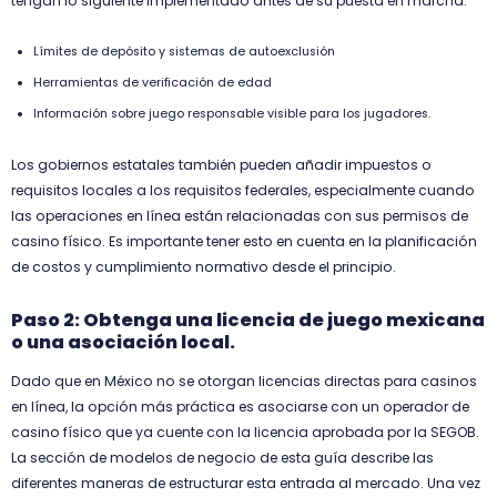
tengan lo siguiente implementado antes de su puesta en marcha:
Límites de depósito y sistemas de autoexclusión
Herramientas de verificación de edad
Información sobre juego responsable visible para los jugadores.
Los gobiernos estatales también pueden añadir impuestos o
requisitos locales a los requisitos federales, especialmente cuando
las operaciones en línea están relacionadas con sus permisos de
casino físico. Es importante tener esto en cuenta en la planificación
de costos y cumplimiento normativo desde el principio.
Paso 2: Obtenga una licencia de juego mexicana
o una asociación local.
Dado que en México no se otorgan licencias directas para casinos
en línea, la opción más práctica es asociarse con un operador de
casino físico que ya cuente con la licencia aprobada por la SEGOB.
La sección de modelos de negocio de esta guía describe las
diferentes maneras de estructurar esta entrada al mercado. Una vez