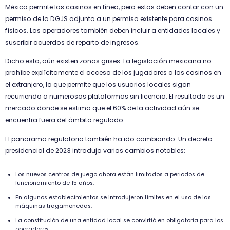
México permite los casinos en línea, pero estos deben contar con un
permiso de la DGJS adjunto a un permiso existente para casinos
físicos. Los operadores también deben incluir a entidades locales y
suscribir acuerdos de reparto de ingresos.
Dicho esto, aún existen zonas grises. La legislación mexicana no
prohíbe explícitamente el acceso de los jugadores a los casinos en
el extranjero, lo que permite que los usuarios locales sigan
recurriendo a numerosas plataformas sin licencia. El resultado es un
mercado donde se estima que el 60% de la actividad aún se
encuentra fuera del ámbito regulado.
El panorama regulatorio también ha ido cambiando. Un decreto
presidencial de 2023 introdujo varios cambios notables:
Los nuevos centros de juego ahora están limitados a periodos de
funcionamiento de 15 años.
En algunos establecimientos se introdujeron límites en el uso de las
máquinas tragamonedas.
La constitución de una entidad local se convirtió en obligatoria para los
operadores.