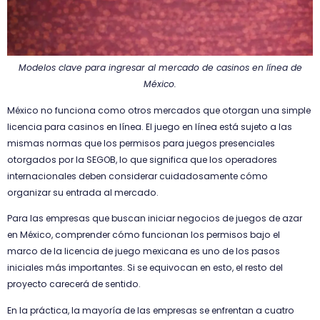
Modelos clave para ingresar al mercado de casinos en línea de
México.
México no funciona como otros mercados que otorgan una simple
licencia para casinos en línea. El juego en línea está sujeto a las
mismas normas que los permisos para juegos presenciales
otorgados por la SEGOB, lo que significa que los operadores
internacionales deben considerar cuidadosamente cómo
organizar su entrada al mercado.
Para las empresas que buscan iniciar negocios de juegos de azar
en México, comprender cómo funcionan los permisos bajo el
marco de la licencia de juego mexicana es uno de los pasos
iniciales más importantes. Si se equivocan en esto, el resto del
proyecto carecerá de sentido.
En la práctica, la mayoría de las empresas se enfrentan a cuatro