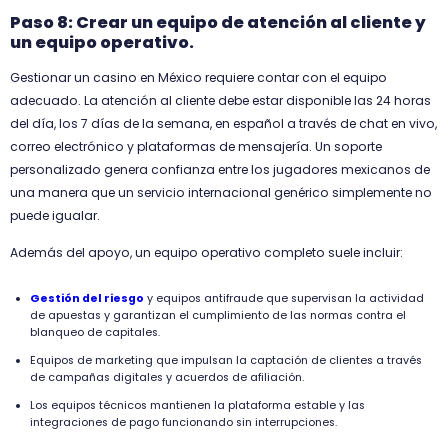
Paso 8: Crear un equipo de atención al cliente y
un equipo operativo.
Gestionar un casino en México requiere contar con el equipo
adecuado. La atención al cliente debe estar disponible las 24 horas
del día, los 7 días de la semana, en español a través de chat en vivo,
correo electrónico y plataformas de mensajería. Un soporte
personalizado genera confianza entre los jugadores mexicanos de
una manera que un servicio internacional genérico simplemente no
puede igualar.
Además del apoyo, un equipo operativo completo suele incluir:
Gestión del riesgo
y equipos antifraude que supervisan la actividad
de apuestas y garantizan el cumplimiento de las normas contra el
blanqueo de capitales.
Equipos de marketing que impulsan la captación de clientes a través
de campañas digitales y acuerdos de afiliación.
Los equipos técnicos mantienen la plataforma estable y las
integraciones de pago funcionando sin interrupciones.