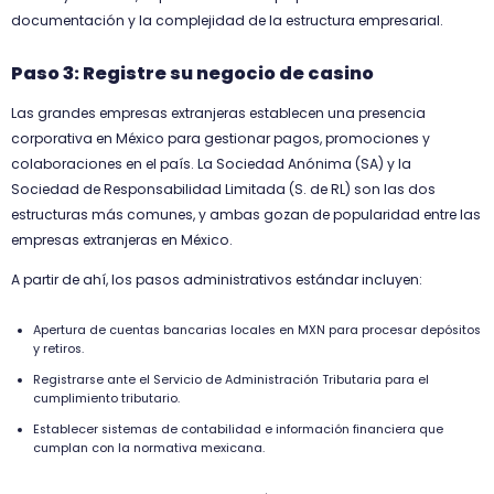
documentación y la complejidad de la estructura empresarial.
Paso 3: Registre su negocio de casino
Las grandes empresas extranjeras establecen una presencia
corporativa en México para gestionar pagos, promociones y
colaboraciones en el país. La Sociedad Anónima (SA) y la
Sociedad de Responsabilidad Limitada (S. de RL) son las dos
estructuras más comunes, y ambas gozan de popularidad entre las
empresas extranjeras en México.
A partir de ahí, los pasos administrativos estándar incluyen:
Apertura de cuentas bancarias locales en MXN para procesar depósitos
y retiros.
Registrarse ante el Servicio de Administración Tributaria para el
cumplimiento tributario.
Establecer sistemas de contabilidad e información financiera que
cumplan con la normativa mexicana.