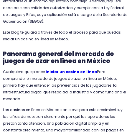
enfrentarse a un entorno regulatorio complejo. Además, requiere
Fase 4: Lanzamiento de marketing (1 a 2 meses)
asociarse con entidades autorizadas y cumplir con la Ley Federal
Beneficios de iniciar un casino en línea en México
El mercado se encamina hacia los 2 millones de dólares.
de Juegos y Rifas, cuya aplicación está a cargo de la Secretaría de
Gran base de jugadores hispanohablantes en constante crecimiento.
Gobernación (SEGOB).
Audiencia móvil lista para jugar
La cultura deportiva impulsa las apuestas de forma natural.
¿Cuáles son los desafíos del mercado mexicano de juegos de azar en
Este blog te guiará a través de todo el proceso para que puedas
línea?
Complejidad regulatoria que requiere navegación local
iniciar un casino en línea en México.
La infraestructura de pagos aún está poniéndose al día.
Compitiendo contra operadores offshore establecidos
Por qué PieGaming ¿Cuál es la mejor opción para iniciar un casino en
Panorama general del mercado de
línea en México?
juegos de azar en línea en México
Velocidad de comercialización
Portafolio de juegos creado para el mercado
Soporte de pago localizado
Cualquiera que planee
iniciar un casino en línea
Para
Administración administrativa y gestión de jugadores
Sistemas de marketing, afiliados y fidelización
comprender el mercado de juegos de azar en línea en México,
Experiencia que lo respalda
Conclusión
primero hay que entender las preferencias de los jugadores, la
infraestructura digital que respalda la industria y cómo funciona el
mercado.
Los casinos en línea en México son clave para este crecimiento, y
las cifras demuestran claramente por qué los operadores les
prestan tanta atención. Una población digital amplia y en
constante crecimiento, una mayor familiaridad con los pagos en