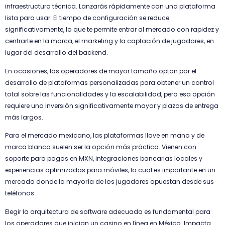
infraestructura técnica. Lanzarás rápidamente con una plataforma
lista para usar. El tiempo de configuración se reduce
significativamente, lo que te permite entrar al mercado con rapidez y
centrarte en la marca, el marketing y la captación de jugadores, en
lugar del desarrollo del backend.
En ocasiones, los operadores de mayor tamaño optan por el
desarrollo de plataformas personalizadas para obtener un control
total sobre las funcionalidades y la escalabilidad, pero esa opción
requiere una inversión significativamente mayor y plazos de entrega
más largos.
Para el mercado mexicano, las plataformas llave en mano y de
marca blanca suelen ser la opción más práctica. Vienen con
soporte para pagos en MXN, integraciones bancarias locales y
experiencias optimizadas para móviles, lo cual es importante en un
mercado donde la mayoría de los jugadores apuestan desde sus
teléfonos.
Elegir la arquitectura de software adecuada es fundamental para
los operadores que inician un casino en línea en México. Impacta