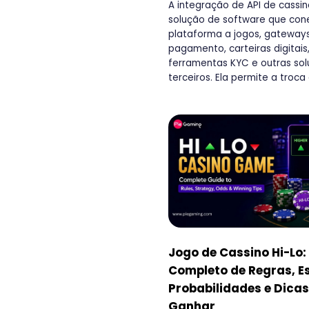
A integração de API de cassi
solução de software que con
plataforma a jogos, gateway
pagamento, carteiras digitais
ferramentas KYC e outras so
terceiros. Ela permite a troca
Jogo de Cassino Hi-Lo:
Completo de Regras, Es
Probabilidades e Dica
Ganhar