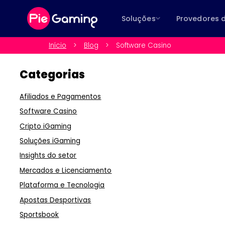
Soluções
Provedores 
Início
>
Blog
>
Software Casino
Categorias
Afiliados e Pagamentos
Software Casino
Cripto iGaming
Soluções iGaming
Insights do setor
Mercados e Licenciamento
Plataforma e Tecnologia
Apostas Desportivas
Sportsbook