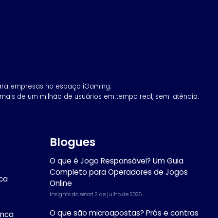
para empresas no espaço iGaming.
ais de um milhão de usuários em tempo real, sem latência.
Blogues
O que é Jogo Responsável? Um Guia
Completo para Operadores de Jogos
ca
Online
Insights do setor
| 2 de julho de 2026
O que são microapostas? Prós e contras
anca