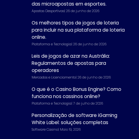
das microapostas em esportes.
Apostas Desportivas
| 26 de junho de 2026
Os melhores tipos de jogos de loteria
para incluir na sua plataforma de loteria
online.
Plataforma e Tecnologia
| 26 de junho de 2026
Leis de jogos de azar na Austrália:
Regulamentos de apostas para
operadores
Mercados e Licenciamento
| 26 de junho de 2026
O que é o Casino Bonus Engine? Como
funciona nos cassinos online?
Plataforma e Tecnologia
| 7 de julho de 2026
Personalização de software iGaming
White Label: soluções completas
Software Casino
| Maio 19, 2026