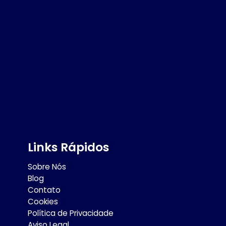
Links Rápidos
Sobre Nós
Blog
Contato
Cookies
Política de Privacidade
Aviso Legal