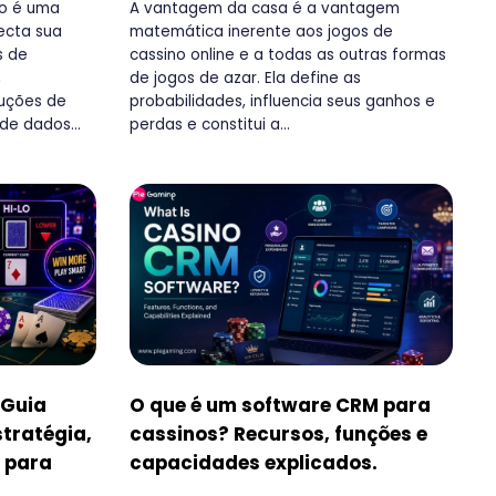
no é uma
A vantagem da casa é a vantagem
ecta sua
matemática inerente aos jogos de
s de
cassino online e a todas as outras formas
,
de jogos de azar. Ela define as
luções de
probabilidades, influencia seus ganhos e
 de dados...
perdas e constitui a...
 Guia
O que é um software CRM para
tratégia,
cassinos? Recursos, funções e
s para
capacidades explicados.