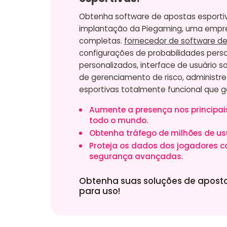
Obtenha software de apostas esporti
implantação da Piegaming, uma empre
completas.
fornecedor de software de
configurações de probabilidades pers
personalizados, interface de usuário 
de gerenciamento de risco, administr
esportivas totalmente funcional que g
Aumente a presença nos principa
todo o mundo.
Obtenha tráfego de milhões de us
Proteja os dados dos jogadores 
segurança avançadas.
Obtenha suas soluções de aposta
para uso!