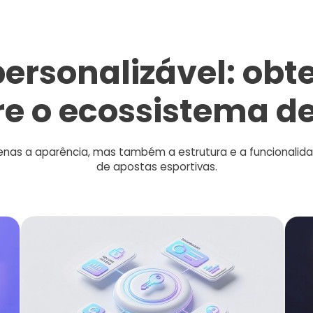
ersonalizável: obt
re o ecossistema d
enas a aparência, mas também a estrutura e a funcionalid
de apostas esportivas.