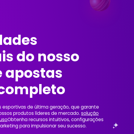
dades
is do nosso
e apostas
 completo
sportivas de última geração, que garante
nossos produtos líderes de mercado.
solução
 uso
Obtenha recursos intuitivos, configurações
rketing para impulsionar seu sucesso.