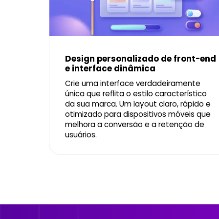
Design personalizado de front-end
e interface dinâmica
Crie uma interface verdadeiramente
única que reflita o estilo característico
da sua marca. Um layout claro, rápido e
otimizado para dispositivos móveis que
melhora a conversão e a retenção de
usuários.