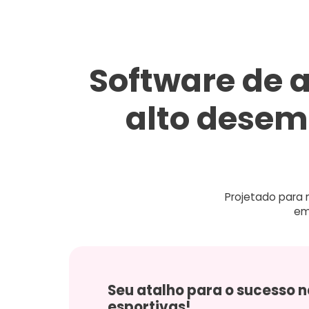
Software de 
alto desem
Projetado para 
em
Seu atalho para o sucesso 
esportivas!