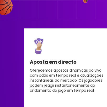
Aposta em directo
Oferecemos apostas dinâmicas ao vivo
com odds em tempo real e atualizações
instantâneas do mercado. Os jogadores
podem reagir instantaneamente ao
andamento do jogo em tempo real.