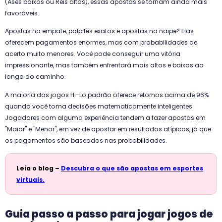
(Áses baixos ou Reis altos), essas apostas se tornam ainda mais
favoráveis.
Apostas no empate, palpites exatos e apostas no naipe? Elas
oferecem pagamentos enormes, mas com probabilidades de
acerto muito menores. Você pode conseguir uma vitória
impressionante, mas também enfrentará mais altos e baixos ao
longo do caminho.
A maioria dos jogos Hi-Lo padrão oferece retornos acima de 96%
quando você toma decisões matematicamente inteligentes.
Jogadores com alguma experiência tendem a fazer apostas em
"Maior" e "Menor", em vez de apostar em resultados atípicos, já que
os pagamentos são baseados nas probabilidades.
Leia o blog –
Descubra o que são apostas em esportes
virtuais.
Guia passo a passo para jogar jogos de