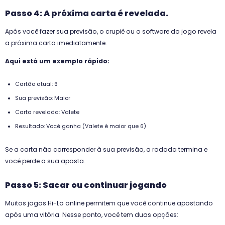
Passo 4: A próxima carta é revelada.
Após você fazer sua previsão, o crupiê ou o software do jogo revela
a próxima carta imediatamente.
Aqui está um exemplo rápido:
Cartão atual: 6
Sua previsão: Maior
Carta revelada: Valete
Resultado: Você ganha (Valete é maior que 6)
Se a carta não corresponder à sua previsão, a rodada termina e
você perde a sua aposta.
Passo 5: Sacar ou continuar jogando
Muitos jogos Hi-Lo online permitem que você continue apostando
após uma vitória. Nesse ponto, você tem duas opções: