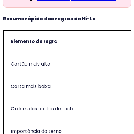
Resumo rápido das regras de Hi-Lo
Elemento de regra
Cartão mais alto
Carta mais baixa
Ordem das cartas de rosto
Importância do terno