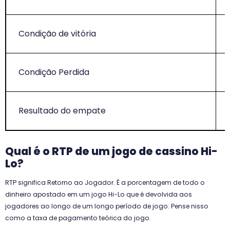
Condição de vitória
Condição Perdida
Resultado do empate
Qual é o RTP de um jogo de cassino Hi-
Lo?
RTP significa Retorno ao Jogador. É a porcentagem de todo o
dinheiro apostado em um jogo Hi-Lo que é devolvida aos
jogadores ao longo de um longo período de jogo. Pense nisso
como a taxa de pagamento teórica do jogo.