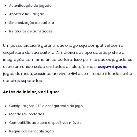
Autenticação do jogador
Aposta e liquidação
Sincronização de carteira
Relatórios de transações
Um passo crucial é garantir que o jogo seja compatível com a
arquitetura da sua carteira. A maioria das operadoras prefere a
integração com uma única carteira. Isso permite que os jogadores
usem um único saldo em todas as plataformas.
caça-níqueis
,
jogos de mesa, cassinos ao vivo e Hi-Lo sem transferir fundos entre
carteiras separadas.
Antes de iniciar, verifique:
Configurações RTP e configuração do jogo
Moedas Suportadas
Compatibilidade com dispositivos móveis
Requisitos de localização