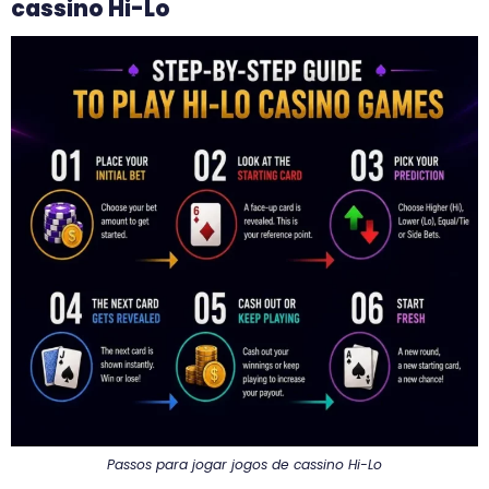
cassino Hi-Lo
Passos para jogar jogos de cassino Hi-Lo