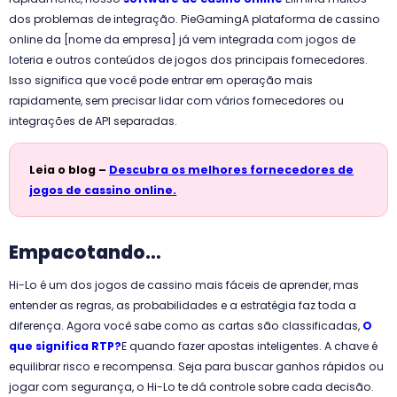
dos problemas de integração. PieGamingA plataforma de cassino
online da [nome da empresa] já vem integrada com jogos de
loteria e outros conteúdos de jogos dos principais fornecedores.
Isso significa que você pode entrar em operação mais
rapidamente, sem precisar lidar com vários fornecedores ou
integrações de API separadas.
Leia o blog –
Descubra os melhores fornecedores de
jogos de cassino online.
Empacotando…
Hi-Lo é um dos jogos de cassino mais fáceis de aprender, mas
entender as regras, as probabilidades e a estratégia faz toda a
diferença. Agora você sabe como as cartas são classificadas,
O
que significa RTP?
E quando fazer apostas inteligentes. A chave é
equilibrar risco e recompensa. Seja para buscar ganhos rápidos ou
jogar com segurança, o Hi-Lo te dá controle sobre cada decisão.