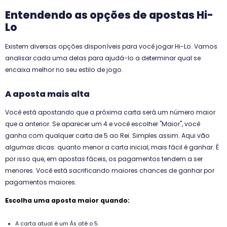
Entendendo as opções de apostas Hi-
Lo
Existem diversas opções disponíveis para você jogar Hi-Lo. Vamos
analisar cada uma delas para ajudá-lo a determinar qual se
encaixa melhor no seu estilo de jogo.
A aposta mais alta
Você está apostando que a próxima carta será um número maior
que a anterior. Se aparecer um 4 e você escolher "Maior", você
ganha com qualquer carta de 5 ao Rei. Simples assim. Aqui vão
algumas dicas: quanto menor a carta inicial, mais fácil é ganhar. É
por isso que, em apostas fáceis, os pagamentos tendem a ser
menores. Você está sacrificando maiores chances de ganhar por
pagamentos maiores.
Escolha uma aposta maior quando:
A carta atual é um Ás até o 5.