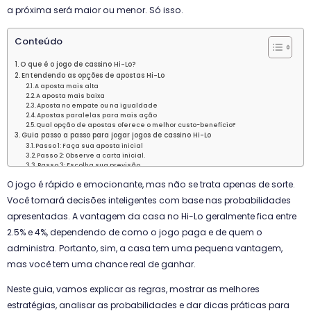
aviatrix
Licença Kahnawake
a próxima será maior ou menor. Só isso.
Malta
Veja todos os mais de 100 fornecedores
Licença Anjouan
Conteúdo
Espanha
O que é o jogo de cassino Hi-Lo?
GUIAS DE LANÇAMENTO
Itália
Entendendo as opções de apostas Hi-Lo
A aposta mais alta
A aposta mais baixa
Como iniciar um cassino online
Turquia
Aposta no empate ou na igualdade
Apostas paralelas para mais ação
Como iniciar uma casa de apostas
Qual opção de apostas oferece o melhor custo-benefício?
Canada
Guia passo a passo para jogar jogos de cassino Hi-Lo
Passo 1: Faça sua aposta inicial
Custo de desenvolvimento de software para
Armênia
Passo 2: Observe a carta inicial.
cassino
Passo 3: Escolha sua previsão
Passo 4: A próxima carta é revelada.
O jogo é rápido e emocionante, mas não se trata apenas de sorte.
Passo 5: Sacar ou continuar jogando
ÁSIA-PACÍFICO
Como comprar software de cassino
Passo 6: Recomece do zero
Você tomará decisões inteligentes com base nas probabilidades
Classificação das cartas Hi-Lo e regras do jogo
apresentadas. A vantagem da casa no Hi-Lo geralmente fica entre
Classificação das cartas em Hi-Lo
Guia do Fornecedor de Software para iGaming
Filipinas — GCash
Valete → Rainha → Rei
2.5% e 4%, dependendo de como o jogo paga e de quem o
Como funcionam as regras do jogo Hi-Lo
Mercados de iGaming para Operadores
Regulamentos das Filipinas
Resumo rápido das regras de Hi-Lo
administra. Portanto, sim, a casa tem uma pequena vantagem,
Qual é o RTP de um jogo de cassino Hi-Lo?
mas você tem uma chance real de ganhar.
Faixa típica de RTP (Retorno ao Pior)
Promova um cassino online
Cassino ao vivo Filipinas
Como adicionar jogos Hi-Lo à sua plataforma de cassino?
Empacotando…
Neste guia, vamos explicar as regras, mostrar as melhores
Dicas de iGaming Asiático
Veja todos os mais de 130 guias
estratégias, analisar as probabilidades e dar dicas práticas para