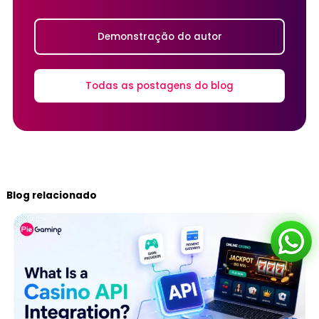
Demonstração do autor
Todas as postagens do blog
Blog relacionado