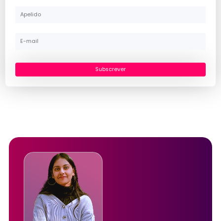
Subscrever