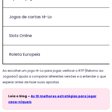
Jogos de cartas Hi-Lo
Slots Online
Roleta Europeia
Ao escolher um jogo Hi-Lo para jogar, verificar o RTP (Retorno ao
Jogador) ajuda a comparar diferentes versões e a entender o que
esperar antes de fazer suas apostas.
Leia o blog –
As 10 melhores estratégias para jogar
caça-níqueis