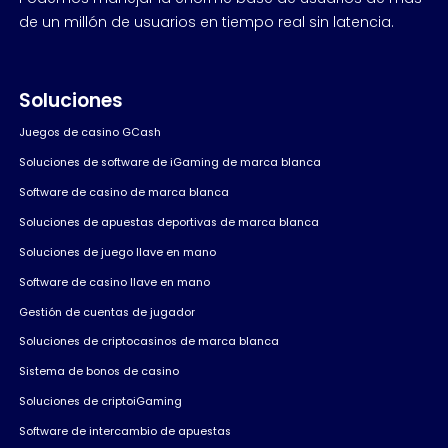
de un millón de usuarios en tiempo real sin latencia.
Soluciones
Juegos de casino GCash
Soluciones de software de iGaming de marca blanca
Software de casino de marca blanca
Soluciones de apuestas deportivas de marca blanca
Soluciones de juego llave en mano
Software de casino llave en mano
Gestión de cuentas de jugador
Soluciones de criptocasinos de marca blanca
Sistema de bonos de casino
Soluciones de criptoiGaming
Software de intercambio de apuestas