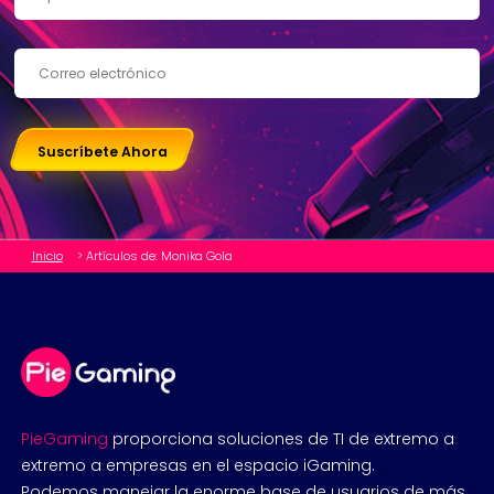
Suscríbete Ahora
Inicio
>
Artículos de: Monika Gola
PieGaming
proporciona soluciones de TI de extremo a
extremo a empresas en el espacio iGaming.
Podemos manejar la enorme base de usuarios de más