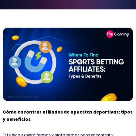
aviadora
Licencia Kahnawake
Malta
Ver todos los más de 100 proveedores
Licencia de Anjouan
España
GUÍAS DE LANZAMIENTO
Italia
Cómo iniciar un casino en línea
Turquía
Cómo iniciar una casa de apuestas deportivas
Canada
Costo de desarrollo de software para casinos
Armenia
Cómo comprar software de casino
ASIA-PACÍFICO
Guía para proveedores de software de juegos
en línea
Filipinas — GCash
Mercados de iGaming para operadores
Reglamento de Filipinas
Cómo encontrar afiliados de apuestas deportivas: tipos
Promocionar un casino en línea
Casino en vivo Filipinas
y beneficios
Consejos para juegos de azar en línea en Asia
Ver las más de 130 guías
Este blog explora formas y plataformas para encontrar y