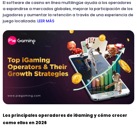
El software de casino en línea multilingüe ayuda a los operadores
a expandirse a mercados globales, mejorar la participación de los
jugadores y aumentar la retención a través de una experiencia de
juego localizada.
LEER MÁS
Los principales operadores de iGaming y cómo crecer
como ellos en 2026