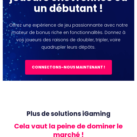
un débutant !
Offrez une expérience de jeu passionnante avec notre
moteur de bonus riche en fonctionnalités. Donnez à
vos joueurs des raisons de doubler, tripler, voire
quadrupler leurs dépôts.
CONNECTONS-NOUS MAINTENANT !
Plus de solutions iGaming
Cela vaut la peine de dominer le
marché !