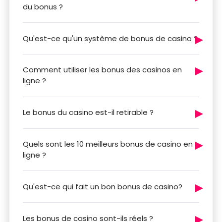
automatiser le processus de gestion des bonus. Facile
du bonus ?
à gérer, il permet de planifier et de distribuer
Une condition de mise définit le nombre de fois qu'un
efficacement des incitations, des promotions et des
joueur doit miser le montant du bonus pour être éligible
avantages sur toutes les plateformes. Il s'agit d'une
à des gains.
Qu'est-ce qu'un système de bonus de casino ?
fonctionnalité sûre dont chaque plateforme de jeu a
Un système de bonus de casino est une plate-forme
besoin pour fidéliser et engager les joueurs.
qui offre des incitations lucratives telles que des
correspondances sur dépôt ou des tours gratuits pour
Comment utiliser les bonus des casinos en
attirer et fidéliser les joueurs, améliorant ainsi leur
ligne ?
expérience de jeu.
Pour utiliser les bonus de casino en ligne, pour un
joueur, il faut :
Le bonus du casino est-il retirable ?
- Vérifiez les conditions et les conditions de mise, ainsi
La plupart des fournisseurs proposant des bonus de
que l'éligibilité au jeu.
casino en ligne sont assortis de conditions de mise
- Utilisez les bonus de manière stratégique tout en
spécifiées. Cela signifie qu'ils peuvent être retirés
Quels sont les 10 meilleurs bonus de casino en
maximisant la valeur et en gérant les risques pour une
chaque fois que les joueurs remplissent la condition
ligne ?
meilleure expérience de casino en ligne.
spécifiée.
Voici les 10 meilleurs bonus de casino en ligne dont vous
pouvez profiter PieGamingMoteur de bonus autonome
dans PAM :
Qu'est-ce qui fait un bon bonus de casino?
Un bon système de bonus de casino doit offrir
- Bonus de bienvenue/bonus d'inscription
- Bonus de dépôt
- Conditions générales équitables
Les bonus de casino sont-ils réels ?
- Aucun bonus de dépôt