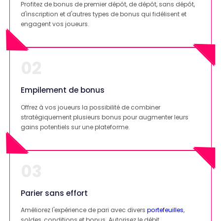
Profitez de bonus de premier dépôt, de dépôt, sans dépôt,
d'inscription et d'autres types de bonus qui fidélisent et
engagent vos joueurs.
02
Empilement de bonus
Offrez à vos joueurs la possibilité de combiner
stratégiquement plusieurs bonus pour augmenter leurs
gains potentiels sur une plateforme.
03
Parier sans effort
Améliorez l'expérience de pari avec divers
portefeuilles
,
soldes, conditions et bonus. Autorisez le débit