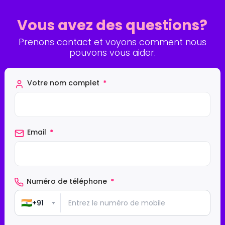
bonus/commissions claires et équitables.
- Aide à surveiller et segmenter les profils des
utilisateurs en fonction de leurs actions, activités et
Vous avez des questions?
préférences.
- Fournit des mesures de performances détaillées et
Prenons contact et voyons comment nous
dispose d'une fonction de gestion des risques pour
pouvons vous aider.
atténuer les conséquences d'une mauvaise utilisation
ou d'une manipulation pendant le jeu.
Votre nom complet
*
Email
*
Numéro de téléphone
*
🇮🇳
+91