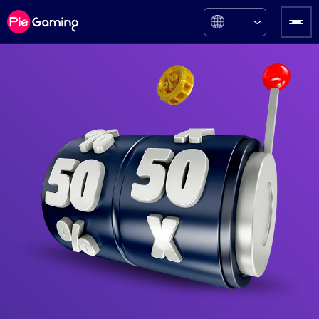
LOGICIEL DE CASINO
Logiciel de casino en marque blanche
CASINO EN DIRECT
Logiciel de casino clé en main
Évolution
Solutions de casino cryptographique
AFRIQUE
Ezugi
Télégramme Casino
l'Afrique du Sud
Vivo Gaming
Affilié de casino
GUIDES DE CASINO
Start Casino — Afrique du Sud
PariJeux
LOGICIEL DE PARIS SPORTIFS
Qu'est-ce qu'un logiciel de casino en ligne ?
Kenya
One touch
Solutions de paris sportifs en marque blanche
Qu'est-ce que le RTP dans un casino ?
Algérie