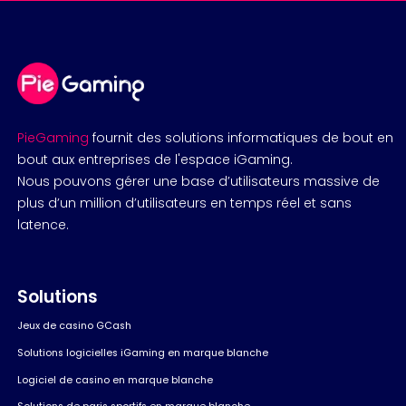
PieGaming
fournit des solutions informatiques de bout en
bout aux entreprises de l'espace iGaming.
Nous pouvons gérer une base d’utilisateurs massive de
plus d’un million d’utilisateurs en temps réel et sans
latence.
Solutions
Jeux de casino GCash
Solutions logicielles iGaming en marque blanche
Logiciel de casino en marque blanche