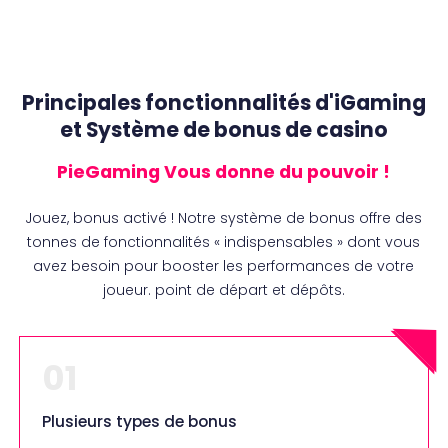
Principales fonctionnalités d'iGaming
et
Système de bonus de casino
PieGaming Vous donne du pouvoir !
Jouez, bonus activé ! Notre système de bonus offre des
tonnes de fonctionnalités « indispensables » dont vous
avez besoin pour booster les performances de votre
joueur.
point de départ et dépôts.
01
Plusieurs types de bonus