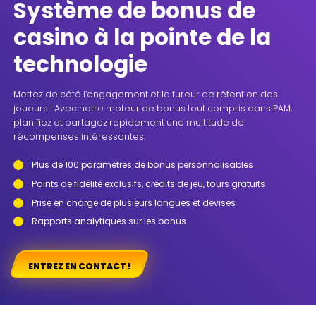
CreedRoomz
Système de bonus de
Solution de paris sportifs clé en main
Qu'est-ce que le RNG dans les jeux en ligne ?
Tunisie
casino à la pointe de la
SLOTS
Logiciel d'échange de paris
Guide des casinos avec croupier en direct
technologie
AMÉRIQUE LATINE
Pragmatic Play
Agrégateur de jeux de casino
GESTION DES CASINOS
Aperçu de l'Amérique latine
NetEnt
Mettez de côté l’engagement et la fureur de rétention des
Guide des casinos à tirage au sort
Système de bonus de casino
joueurs ! Avec notre moteur de bonus tout compris dans PAM,
Lancement en Amérique latine
PG doux
planifiez et partagez rapidement une multitude de
Jeux de casino populaires
Logiciel PAM
récompenses intéressantes.
Mexique
Tigre rouge
Gestion des risques liés aux jeux vidéo
LICENCE
Plus de 100 paramètres de bonus personnalisables
Réglementation mexicaine
Playson
Points de fidélité exclusifs, crédits de jeu, tours gratuits
Licence de jeux en ligne de Curaçao
Argentine
Evoplay
Prise en charge de plusieurs langues et devises
Licence de jeu de Malte (MGA)
Brésil
Rapports analytiques sur les bonus
Jeu de mascotte
Malte et Curaçao : Comparaison
EUROPE
FOURNISSEURS DE JEUX CRASH
ENTREZ EN CONTACT !
Principales juridictions de jeux en ligne
Aperçu de l’Europe
Spribe — Aviateur
Licence de l'île de Man
Royaume-Uni