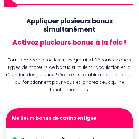
Appliquer plusieurs bonus
simultanément
Activez plusieurs bonus à la fois !
Tout le monde aime les trucs gratuits ! Découvrez quels
types de moteurs de bonus stimulent l’acquisition et la
rétention des joueurs. Exécutez le
combinaison de bonus
qui fonctionnent pour vous et ignorez ceux qui ne
fonctionnent pas.
Meilleurs bonus de casino en ligne