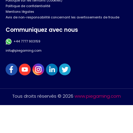
Politique sur les témoins (cookies)
Politique de confidentialité
Mentions légales
Avis de non-responsabilité concernant les avertissements de fraude
Communiquez avec nous
+44 7777 903159
info@piegaming.com
Tous droits réservés © 2026
www.piegaming.com