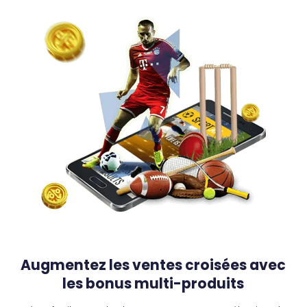
Augmentez les ventes croisées avec
les bonus multi-produits