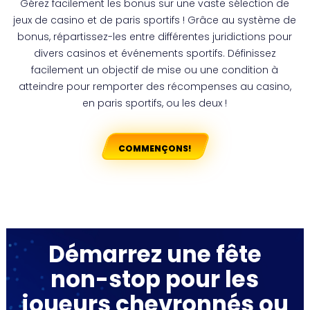
Gérez facilement les bonus sur une vaste sélection de
jeux de casino et de paris sportifs ! Grâce au système de
bonus, répartissez-les entre différentes juridictions pour
divers casinos et événements sportifs. Définissez
facilement un objectif de mise ou une condition à
atteindre pour remporter des récompenses au casino,
en paris sportifs, ou les deux !
COMMENÇONS!
Démarrez une fête
non-stop pour les
joueurs chevronnés ou